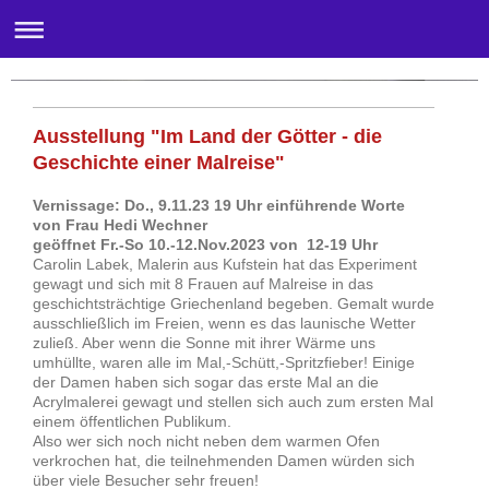
Galerie am Stadtplatz-Wörgl
Ausstellung "Im Land der Götter - die
Geschichte einer Malreise"
Vernissage: Do., 9.11.23 19 Uhr einführende Worte
von Frau Hedi Wechner
geöffnet Fr.-So 10.-12.Nov.2023 von 12-19 Uhr
Carolin Labek, Malerin aus Kufstein hat das Experiment
gewagt und sich mit 8 Frauen auf Malreise in das
geschichtsträchtige Griechenland begeben. Gemalt wurde
ausschließlich im Freien, wenn es das launische Wetter
zuließ. Aber wenn die Sonne mit ihrer Wärme uns
umhüllte, waren alle im Mal,-Schütt,-Spritzfieber! Einige
der Damen haben sich sogar das erste Mal an die
Acrylmalerei gewagt und stellen sich auch zum ersten Mal
einem öffentlichen Publikum.
Also wer sich noch nicht neben dem warmen Ofen
verkrochen hat, die teilnehmenden Damen würden sich
über viele Besucher sehr freuen!