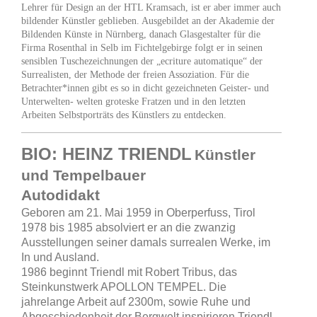
Lehrer für Design an der HTL Kramsach, ist er aber immer auch
bildender Künstler geblieben. Ausgebildet an der Akademie der
Bildenden Künste in Nürnberg, danach Glasgestalter für die
Firma Rosenthal in Selb im Fichtelgebirge folgt er in seinen
sensiblen Tuschezeichnungen der „ecriture automatique“ der
Surrealisten, der Methode der freien Assoziation. Für die
Betrachter*innen gibt es so in dicht gezeichneten Geister- und
Unterwelten- welten groteske Fratzen und in den letzten
Arbeiten Selbstporträts des Künstlers zu entdecken.
BIO: HEINZ TRIENDL
Künstler
und Tempelbauer
Autodidakt
Geboren am 21. Mai 1959 in Oberperfuss, Tirol
1978 bis 1985 absolviert er an die zwanzig
Ausstellungen seiner damals surrealen Werke, im
In und Ausland.
1986 beginnt Triendl mit Robert Tribus, das
Steinkunstwerk APOLLON TEMPEL. Die
jahrelange Arbeit auf 2300m, sowie Ruhe und
Abgeschiedenheit der Bergwelt inspirieren Triendl