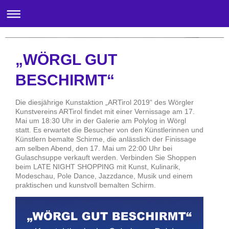
Galerie am Stadtplatz-Wörgl
„WÖRGL GUT
BESCHIRMT“
Die diesjährige Kunstaktion „ARTirol 2019“ des Wörgler
Kunstvereins ARTirol findet mit einer Vernissage am 17.
Mai um 18:30 Uhr in der Galerie am Polylog in Wörgl
statt. Es erwartet die Besucher von den Künstlerinnen und
Künstlern bemalte Schirme, die anlässlich der Finissage
am selben Abend, den 17. Mai um 22:00 Uhr bei
Gulaschsuppe verkauft werden. Verbinden Sie Shoppen
beim LATE NIGHT SHOPPING mit Kunst, Kulinarik,
Modeschau, Pole Dance, Jazzdance, Musik und einem
praktischen und kunstvoll bemalten Schirm.